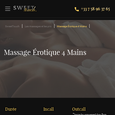
+33 7 58 96 37 65
SweetTouch
Les massages et les prix
Massage Érotique 4 Mains
Massage Érotique 4 Mains
Durée
Incall
Outcall
*
taxi inclus uniquement dans Paris