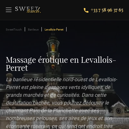
+33 7 58 96 37 65
SweetTouch
Banlieue
Levallois-Perret
Massage érotique en Levallois-
Perret
La banlieue résidentielle nord-ouest de Levallois-
Perret est pleine d'espaces verts idylliques, de
grands marchés et de curiosités. Dans cette
destination cachée, vous pourrez découvrir le
charmant Parc de la Planchette avec ses
nombreuses pelouses, ses aires de jeux et son
étonnante roseraie, ce qui rend cet endroit très