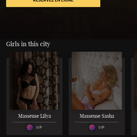
Girls in this city
3
3
Masseuse Lilya
Masseuse Sasha
VIP
VIP