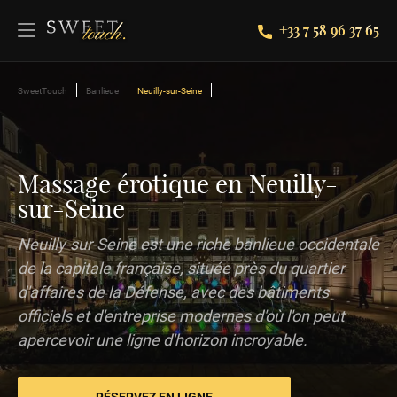
+33 7 58 96 37 65
SweetTouch
Banlieue
Neuilly-sur-Seine
Massage érotique en Neuilly-
sur-Seine
Neuilly-sur-Seine est une riche banlieue occidentale
de la capitale française, située près du quartier
d'affaires de la Défense, avec des bâtiments
officiels et d'entreprise modernes d'où l'on peut
apercevoir une ligne d'horizon incroyable.
RÉSERVEZ EN LIGNE