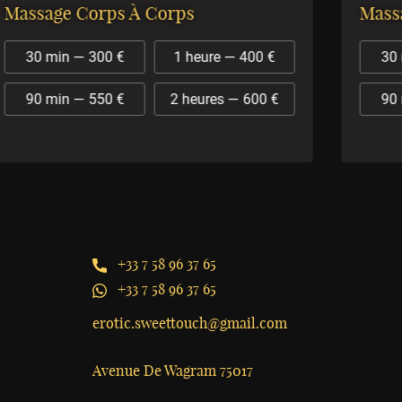
Massage Corps À Corps
Massa
30 min — 300 €
1 heure — 400 €
30 m
90 min — 550 €
2 heures — 600 €
90 m
+33 7 58 96 37 65
+33 7 58 96 37 65
erotic.sweettouch@gmail.com
Avenue De Wagram 75017