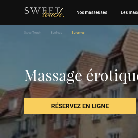
Nos masseuses
Les mass
SweetTouch
Banlieue
Suresnes
Massage érotiqu
RÉSERVEZ EN LIGNE