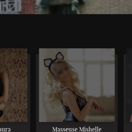
2
3
Masseuse Mishelle
M