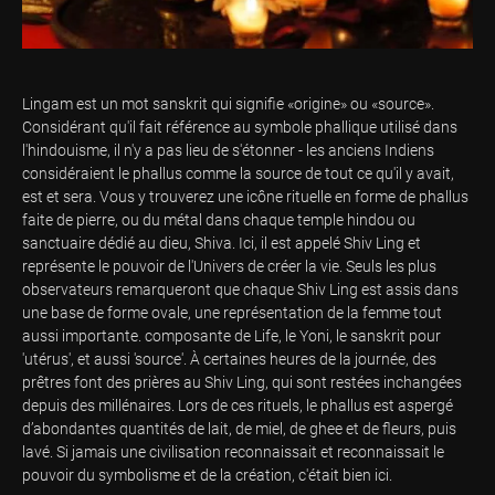
Lingam est un mot sanskrit qui signifie «origine» ou «source».
Considérant qu'il fait référence au symbole phallique utilisé dans
l'hindouisme, il n'y a pas lieu de s'étonner - les anciens Indiens
considéraient le phallus comme la source de tout ce qu'il y avait,
est et sera. Vous y trouverez une icône rituelle en forme de phallus
faite de pierre, ou du métal dans chaque temple hindou ou
sanctuaire dédié au dieu, Shiva. Ici, il est appelé Shiv Ling et
représente le pouvoir de l'Univers de créer la vie. Seuls les plus
observateurs remarqueront que chaque Shiv Ling est assis dans
une base de forme ovale, une représentation de la femme tout
aussi importante. composante de Life, le Yoni, le sanskrit pour
'utérus', et aussi 'source'. À certaines heures de la journée, des
prêtres font des prières au Shiv Ling, qui sont restées inchangées
depuis des millénaires. Lors de ces rituels, le phallus est aspergé
d’abondantes quantités de lait, de miel, de ghee et de fleurs, puis
lavé. Si jamais une civilisation reconnaissait et reconnaissait le
pouvoir du symbolisme et de la création, c'était bien ici.