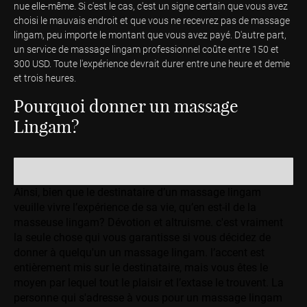
nue elle-même. Si c'est le cas, c'est un signe certain que vous avez
choisi le mauvais endroit et que vous ne recevrez pas de massage
lingam, peu importe le montant que vous avez payé. D'autre part,
un service de massage lingam professionnel coûte entre 150 et
300 USD. Toute l'expérience devrait durer entre une heure et demie
et trois heures.
Pourquoi donner un massage
Lingam?
Ainsi, bien que le destinataire d’un massage lingam
veuille vivre l’expérience de sa vie, qu’en est-il de la
masseuse lingam? Dévotion et altruisme. c'est vraiment
la seule chose qui vous garantisse si vous décidez de
donner à quelqu'un un massage lingam. l’accent est
entièrement mis sur le destinataire, mais vous êtes le
moyen par lequel tout le plaisir et l’extase le trouvent. La
personne qui s'adresse à vous pour un massage lingam