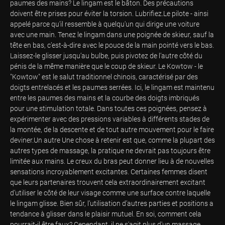
paumes des mains? Le lingam est le bâton. Des précautions
doivent être prises pour éviter la torsion. Lubrifiez.Le pilote - ainsi
appelé parce qu'il ressemble à quelqu'un qui dirige une voiture
avec une main. Tenez le lingam dans une poignée de skieur, sauf la
tête en bas, c’est-à-dire avec le pouce de la main pointé vers le bas.
Laissez-le glisser jusqu’au bulbe, puis pivotez de l’autre côté du
pénis de la même manière que le coup de skieur. Le Kowtow - le
"Kowtow" est le salut traditionnel chinois, caractérisé par des
doigts entrelacés et les paumes serrées. Ici, le lingam est maintenu
entre les paumes des mains et la courbe des doigts imbriqués
pour une stimulation totale. Dans toutes ces poignées, pensez à
expérimenter avec des pressions variables à différents stades de
la montée, de la descente et de tout autre mouvement pour le faire
deviner.Un autre Une chose à retenir est que, comme la plupart des
autres types de massage, la pratique ne devrait pas toujours être
limitée aux mains. Le creux du bras peut donner lieu à de nouvelles
sensations incroyablement excitantes. Certaines femmes disent
que leurs partenaires trouvent cela extraordinairement excitant
d’utiliser le côté de leur visage comme une surface contre laquelle
le lingam glisse. Bien sûr, l’utilisation d’autres parties et positions a
tendance à glisser dans le plaisir mutuel. En soi, comment cela
pourrait-il être faux? Cependant, il ne s'agit plus d'un massage