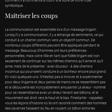
comment il a commencé à courir à la suite de votre rituel
symbolique.
Maîtriser les coups
La communication est essentielle lors d'un massage lingam.
Lorsqu'il y a communication, il y a échange de sentiments, ce qui
conduit à un chemin commun vers un objectif commun. De
nombreux coups différents peuvent être appliqués pendant le
massage. Beaucoup d'hommes ont leurs préférences
personnelles, mais votre rôle en tant que fidèle lingam est non
seulement de continuer sur les mêmes chemins qu'il aime et qu'il
aime, mais de le présenter - avec douceur - à des chemins
inconnus qui pourraient conduire à un bonheur encore plus grand.
En voici quelques-uns. N'hésitez pas à innover et à expérimenter
pour deux lingams et deux paires de mains ne se ressemblent pas
et la découverte est incroyablement amusante! Le skieur - nommé
pour sa ressemblance avec un skieur tenant ses bâtons, et le
mouvement est droit vers le haut et le bas. Firestarter - rappelez-
vous les leçons d'histoire où ils ont raconté comment des hommes
des cavernes faisaient du feu en roulant un bâton entre les