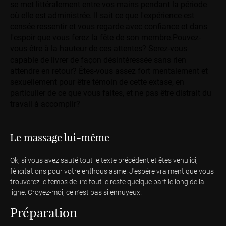
se met littéralement entre vos mains pendant la période
où elle est administrée. Il sait ce que l'expérience est
censée ressentir et vous regarde avec confiance et dans
l'espoir que vous ferez la fête de son membre.Pouvez-
vous être à la hauteur de ces attentes? Serez-vous
capable de livrer de façon désintéressée sans rien
attendre en retour? Êtes-vous assez fort mentalement et
sexuellement pour être témoin de cette extase, en
particulier de ce que vous faites, et ne pas être distrait du
travail à accomplir?
Le massage lui-même
Ok, si vous avez sauté tout le texte précédent et êtes venu ici,
félicitations pour votre enthousiasme. J'espère vraiment que vous
trouverez le temps de lire tout le reste quelque part le long de la
ligne. Croyez-moi, ce n’est pas si ennuyeux!
Préparation