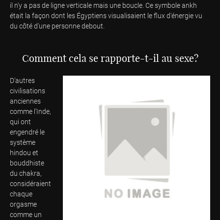
il n'y a pas de ligne verticale mais une boucle. Ce symbole ankh
était la façon dont les Égyptiens visualisaient le flux d'énergie vu
du côté d'une personne debout.
Comment cela se rapporte-t-il au sexe?
D'autres
civilisations
anciennes
comme l'Inde,
qui ont
engendré le
système
hindou et
bouddhiste
du chakra,
considéraient
chaque
orgasme
comme un